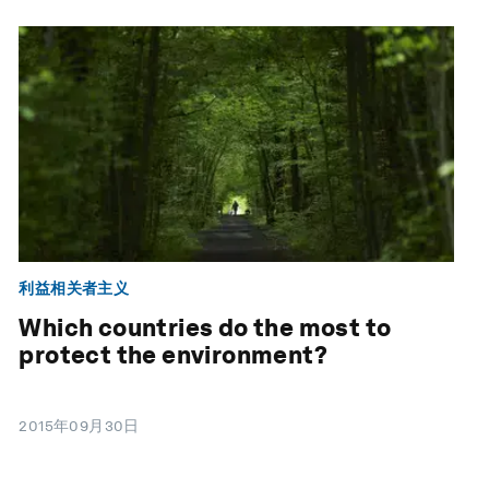
利益相关者主义
Which countries do the most to
protect the environment?
2015年09月30日