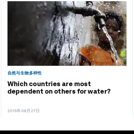
自然与生物多样性
Which countries are most
dependent on others for water?
2015年08月27日