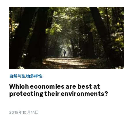
自然与生物多样性
Which economies are best at
protecting their environments?
2015年10月14日