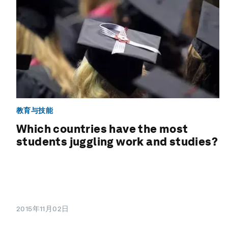
教育与技能
Which countries have the most
students juggling work and studies?
2015年11月02日