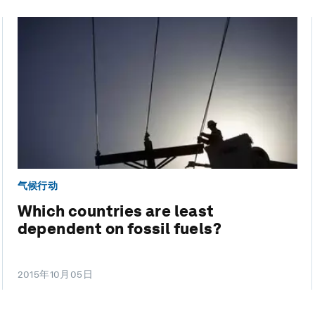
气候行动
Which countries are least
dependent on fossil fuels?
2015年10月05日