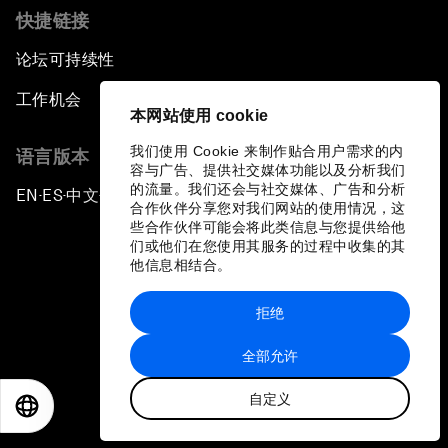
快捷链接
论坛可持续性
工作机会
本网站使用 cookie
我们使用 Cookie 来制作贴合用户需求的内
语言版本
容与广告、提供社交媒体功能以及分析我们
的流量。我们还会与社交媒体、广告和分析
EN
ES
中文
日本語
▪
▪
▪
合作伙伴分享您对我们网站的使用情况，这
些合作伙伴可能会将此类信息与您提供给他
们或他们在您使用其服务的过程中收集的其
他信息相结合。
拒绝
隐私政策和服务条款
全部允许
站点地图
自定义
©
2026
世界经济论坛
EN
ES
中文
日本語