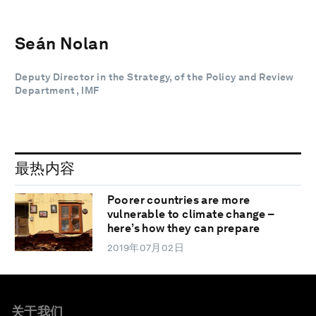
Seán Nolan
Deputy Director in the Strategy, of the Policy and Review
Department , IMF
最热内容
Poorer countries are more
vulnerable to climate change –
here’s how they can prepare
2019年07月02日
关于我们