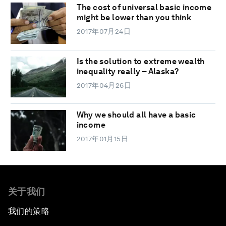
The cost of universal basic income
might be lower than you think
2017年07月24日
Is the solution to extreme wealth
inequality really – Alaska?
2017年04月26日
Why we should all have a basic
income
2017年01月15日
关于我们
我们的策略