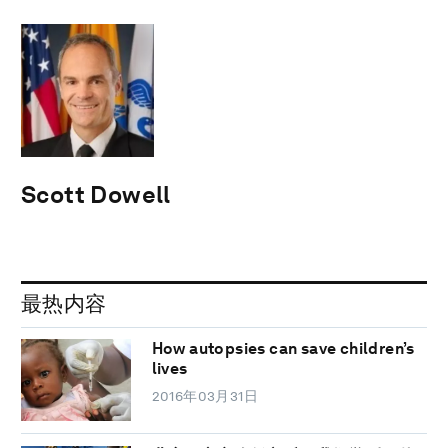
Scott Dowell
最热内容
How autopsies can save children’s
lives
2016年03月31日