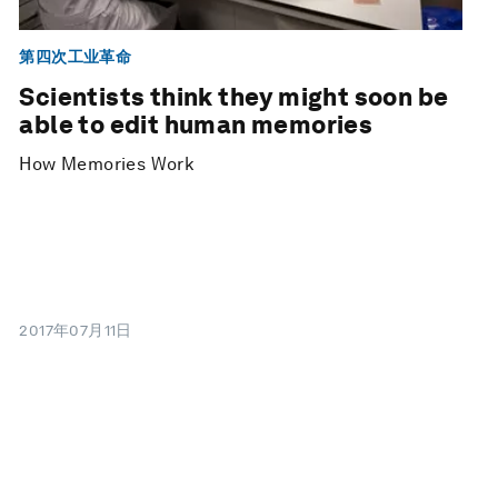
第四次工业革命
Scientists think they might soon be
able to edit human memories
How Memories Work
2017年07月11日