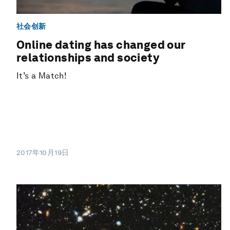
社会创新
Online dating has changed our
relationships and society
It’s a Match!
2017年10月19日