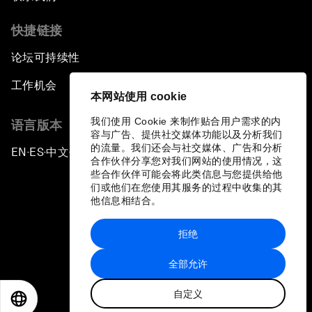
快捷链接
论坛可持续性
工作机会
本网站使用 cookie
我们使用 Cookie 来制作贴合用户需求的内
语言版本
容与广告、提供社交媒体功能以及分析我们
的流量。我们还会与社交媒体、广告和分析
EN
ES
中文
日本語
▪
▪
▪
合作伙伴分享您对我们网站的使用情况，这
些合作伙伴可能会将此类信息与您提供给他
们或他们在您使用其服务的过程中收集的其
他信息相结合。
拒绝
隐私政策和服务条款
全部允许
站点地图
自定义
©
2026
世界经济论坛
EN
ES
中文
日本語