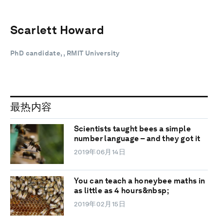
Scarlett Howard
PhD candidate, , RMIT University
最热内容
Scientists taught bees a simple
number language – and they got it
2019年06月14日
You can teach a honeybee maths in
as little as 4 hours&nbsp;
2019年02月15日