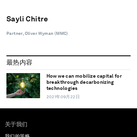
Sayli Chitre
Partner, Oliver Wyman (MMC)
最热内容
How we can mobilize capital for
breakthrough decarbonizing
technologies
2021年09月22日
关于我们
我们的策略