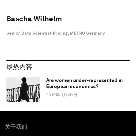
Sascha Wilhelm
Senior Data Scientist Pricing, METRO Germany
最热内容
Are women under-represented in
European economics?
2019年11月20日
关于我们