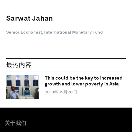
Sarwat Jahan
Senior Economist, International Monetary Fund
最热内容
This could be the key to increased
growth and lower poverty in Asia
2018年09月20日
关于我们