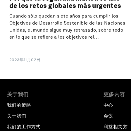
de los retos globales más urgentes
Cuando sólo quedan siete años para cumplir los
Objetivos de Desarrollo Sostenible de las Naciones
Unidas, el mundo sigue muy retrasado, sobre todo
en lo que se refiere a los objetivos rel...
2023年11月02日
关于我们
更多内容
我们的策略
中心
关于我们
会议
我们的工作方式
利益相关方