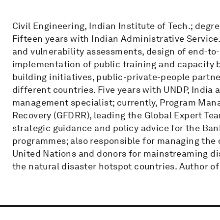
Civil Engineering, Indian Institute of Tech.; degre
Fifteen years with Indian Administrative Service
and vulnerability assessments, design of end-to
implementation of public training and capacity 
building initiatives, public-private-people partn
different countries. Five years with UNDP, India
management specialist; currently, Program Manag
Recovery (GFDRR), leading the Global Expert Te
strategic guidance and policy advice for the Ba
programmes; also responsible for managing the o
United Nations and donors for mainstreaming dis
the natural disaster hotspot countries. Author of