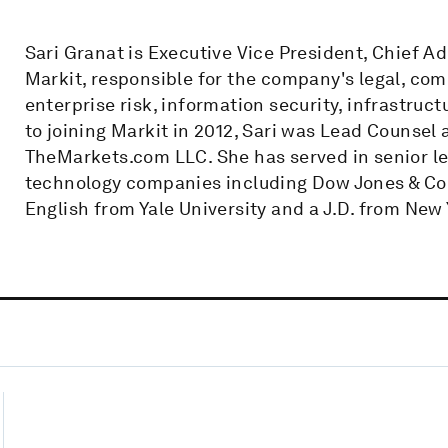
Sari Granat is Executive Vice President, Chief A
Markit, responsible for the company's legal, com
enterprise risk, information security, infrastruc
to joining Markit in 2012, Sari was Lead Counsel 
TheMarkets.com LLC. She has served in senior le
technology companies including Dow Jones & Comp
English from Yale University and a J.D. from New 