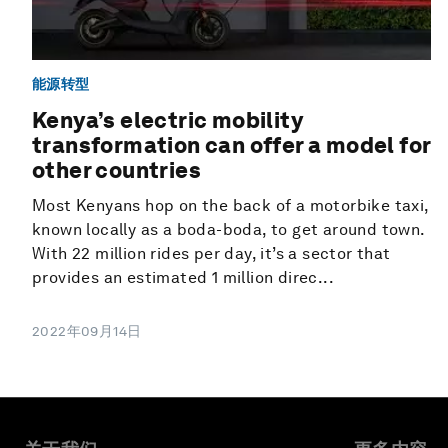
能源转型
Kenya’s electric mobility
transformation can offer a model for
other countries
Most Kenyans hop on the back of a motorbike taxi,
known locally as a boda-boda, to get around town.
With 22 million rides per day, it’s a sector that
provides an estimated 1 million direc...
2022年09月14日