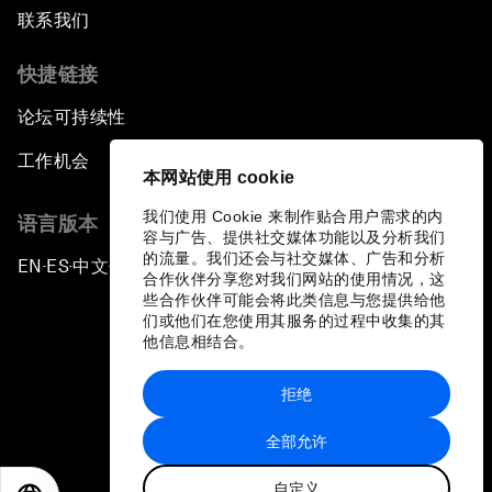
联系我们
快捷链接
论坛可持续性
工作机会
本网站使用 cookie
我们使用 Cookie 来制作贴合用户需求的内
语言版本
容与广告、提供社交媒体功能以及分析我们
的流量。我们还会与社交媒体、广告和分析
EN
ES
中文
日本語
▪
▪
▪
合作伙伴分享您对我们网站的使用情况，这
些合作伙伴可能会将此类信息与您提供给他
们或他们在您使用其服务的过程中收集的其
他信息相结合。
拒绝
隐私政策和服务条款
全部允许
站点地图
自定义