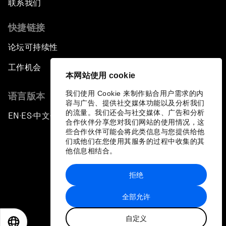
联系我们
快捷链接
论坛可持续性
工作机会
本网站使用 cookie
我们使用 Cookie 来制作贴合用户需求的内
语言版本
容与广告、提供社交媒体功能以及分析我们
的流量。我们还会与社交媒体、广告和分析
EN
ES
中文
日本語
▪
▪
▪
合作伙伴分享您对我们网站的使用情况，这
些合作伙伴可能会将此类信息与您提供给他
们或他们在您使用其服务的过程中收集的其
他信息相结合。
拒绝
隐私政策和服务条款
全部允许
站点地图
自定义
©
2026
世界经济论坛
EN
ES
中文
日本語