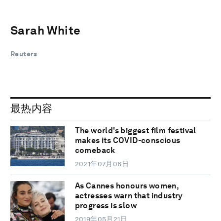
Sarah White
Reuters
最热内容
The world's biggest film festival
makes its COVID-conscious
comeback
2021年07月06日
As Cannes honours women,
actresses warn that industry
progress is slow
2019年05月21日