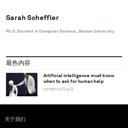
Sarah Scheffler
Ph.D. Student in Computer Science,, Boston University
最热内容
Artificial intelligence must know
when to ask for human help
2019年03月14日
关于我们