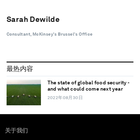
Sarah Dewilde
Consultant, McKinsey's Brussel's Office
最热内容
The state of global food security -
and what could come next year
2022年08月30日
关于我们