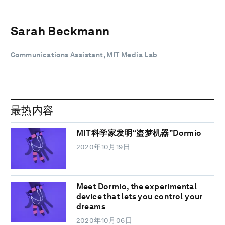
Sarah Beckmann
Communications Assistant, MIT Media Lab
最热内容
MIT科学家发明“盗梦机器”Dormio
2020年10月19日
Meet Dormio, the experimental
device that lets you control your
dreams
2020年10月06日