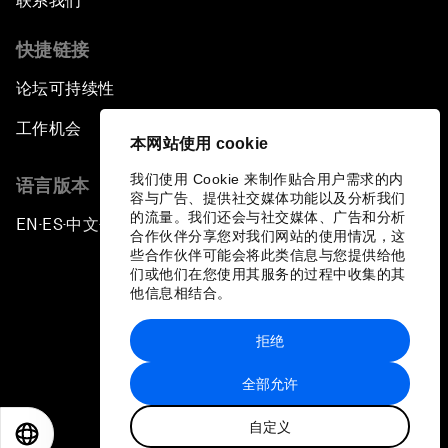
联系我们
快捷链接
论坛可持续性
工作机会
本网站使用 cookie
我们使用 Cookie 来制作贴合用户需求的内
语言版本
容与广告、提供社交媒体功能以及分析我们
的流量。我们还会与社交媒体、广告和分析
EN
ES
中文
日本語
▪
▪
▪
合作伙伴分享您对我们网站的使用情况，这
些合作伙伴可能会将此类信息与您提供给他
们或他们在您使用其服务的过程中收集的其
他信息相结合。
拒绝
隐私政策和服务条款
全部允许
站点地图
自定义
©
2026
世界经济论坛
EN
ES
中文
日本語