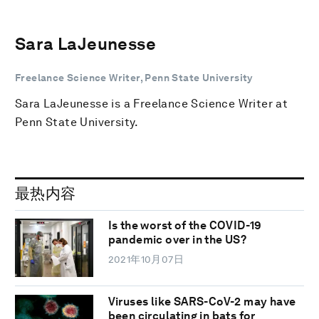
Sara LaJeunesse
Freelance Science Writer, Penn State University
Sara LaJeunesse is a Freelance Science Writer at
Penn State University.
最热内容
Is the worst of the COVID-19
pandemic over in the US?
2021年10月07日
Viruses like SARS-CoV-2 may have
been circulating in bats for