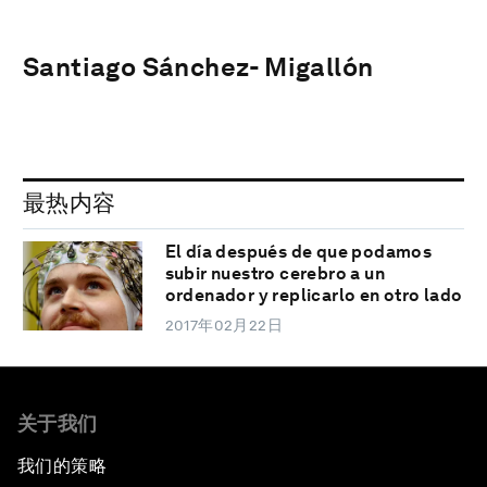
Santiago Sánchez- Migallón
最热内容
El día después de que podamos
subir nuestro cerebro a un
ordenador y replicarlo en otro lado
2017年02月22日
关于我们
我们的策略