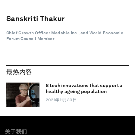
Sanskriti Thakur
Chief Growth Officer Medable Inc., and World Economic
Forum Council Member
最热内容
8 tech innovations that support a
healthy ageing population
2021年11月30日
关于我们