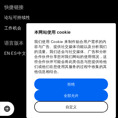
快捷链接
论坛可持续性
工作机会
本网站使用 cookie
我们使用 Cookie 来制作贴合用户需求的内
语言版本
容与广告、提供社交媒体功能以及分析我们
的流量。我们还会与社交媒体、广告和分析
EN
ES
中文
日本語
▪
▪
▪
合作伙伴分享您对我们网站的使用情况，这
些合作伙伴可能会将此类信息与您提供给他
们或他们在您使用其服务的过程中收集的其
他信息相结合。
拒绝
隐私政策和服务条款
全部允许
站点地图
自定义
©
2026
世界经济论坛
EN
ES
中文
日本語