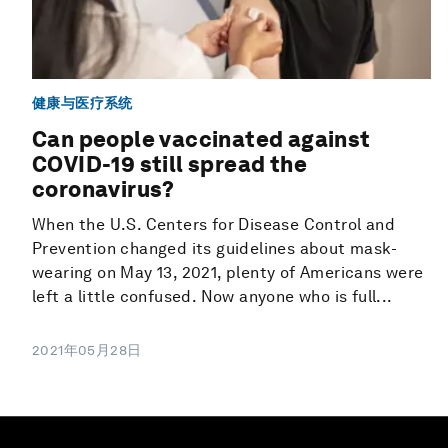
健康与医疗系统
Can people vaccinated against
COVID-19 still spread the
coronavirus?
When the U.S. Centers for Disease Control and
Prevention changed its guidelines about mask-
wearing on May 13, 2021, plenty of Americans were
left a little confused. Now anyone who is full...
2021年05月28日