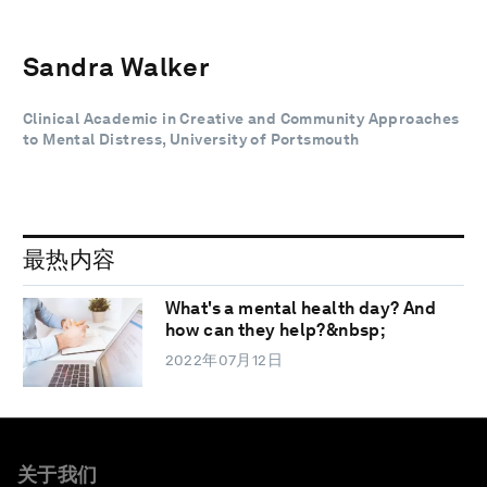
Sandra Walker
Clinical Academic in Creative and Community Approaches
to Mental Distress, University of Portsmouth
最热内容
What's a mental health day? And
how can they help?&nbsp;
2022年07月12日
关于我们