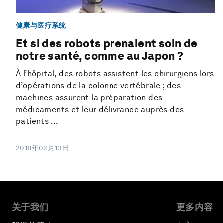
健康与医疗系统
Et si des robots prenaient soin de
notre santé, comme au Japon ?
À l’hôpital, des robots assistent les chirurgiens lors
d’opérations de la colonne vertébrale ; des
machines assurent la préparation des
médicaments et leur délivrance auprès des
patients ...
2018年02月13日
关于我们
更多内容