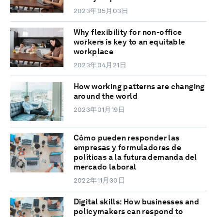
2023年05月03日
Why flexibility for non-office
workers is key to an equitable
workplace
2023年04月21日
How working patterns are changing
around the world
2023年01月19日
Cómo pueden responder las
empresas y formuladores de
políticas a la futura demanda del
mercado laboral
2022年11月30日
Digital skills: How businesses and
policymakers can respond to