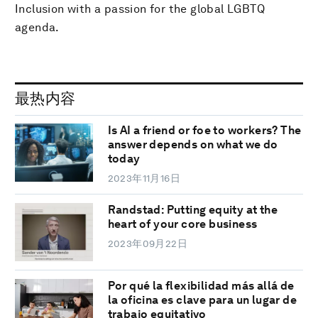
Inclusion with a passion for the global LGBTQ
agenda.
最热内容
Is AI a friend or foe to workers? The
answer depends on what we do
today
2023年11月16日
Randstad: Putting equity at the
heart of your core business
2023年09月22日
Por qué la flexibilidad más allá de
la oficina es clave para un lugar de
trabajo equitativo