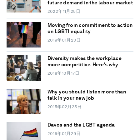
future demand in the labour market
2022年11月25日
Moving from commitment to action
on LGBTI equality
2019年01月23日
Diversity makes the workplace
more competitive. Here's why
2018年10月17日
Why you should listen more than
talk in your new job
2015年02月25日
Davos and the LGBT agenda
2015年01月29日