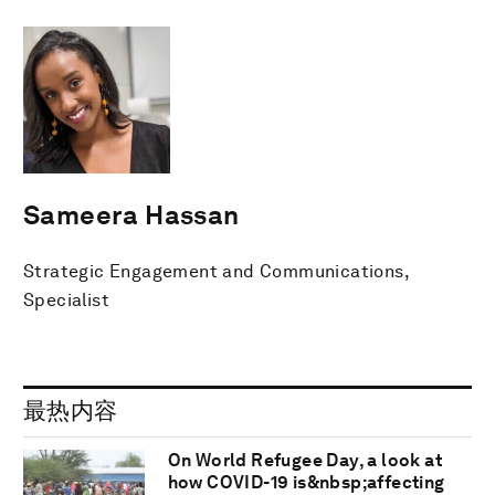
Sameera Hassan
Strategic Engagement and Communications,
Specialist
最热内容
On World Refugee Day, a look at
how COVID-19 is&nbsp;affecting