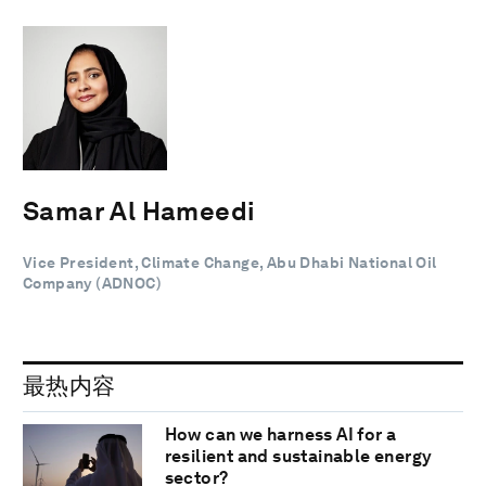
Samar Al Hameedi
Vice President, Climate Change, Abu Dhabi National Oil
Company (ADNOC)
最热内容
How can we harness AI for a
resilient and sustainable energy
sector?