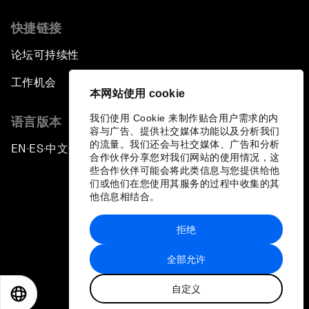
快捷链接
论坛可持续性
工作机会
本网站使用 cookie
我们使用 Cookie 来制作贴合用户需求的内
语言版本
容与广告、提供社交媒体功能以及分析我们
的流量。我们还会与社交媒体、广告和分析
EN
ES
中文
日本語
▪
▪
▪
合作伙伴分享您对我们网站的使用情况，这
些合作伙伴可能会将此类信息与您提供给他
们或他们在您使用其服务的过程中收集的其
他信息相结合。
拒绝
隐私政策和服务条款
全部允许
站点地图
自定义
©
2026
世界经济论坛
EN
ES
中文
日本語