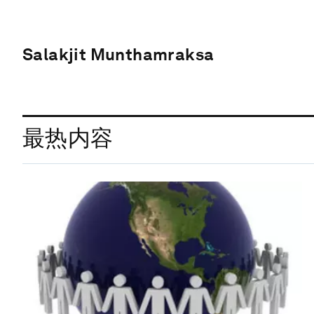
Salakjit Munthamraksa
最热内容