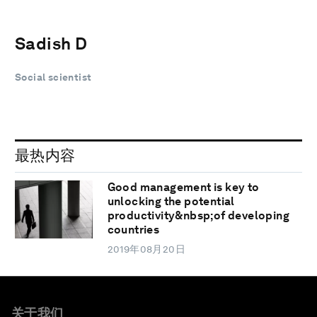
Sadish D
Social scientist
最热内容
Good management is key to
unlocking the potential
productivity&nbsp;of developing
countries
2019年08月20日
关于我们