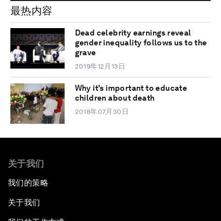
最热内容
Dead celebrity earnings reveal
gender inequality follows us to the
grave
2019年12月13日
Why it's important to educate
children about death
2018年07月30日
关于我们
我们的策略
关于我们