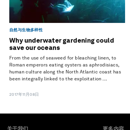
自然与生物多样性
Why underwater gardening could
save our oceans
From the use of seaweed for bleaching linen, to
Roman emperors eating oysters as aphrodisiacs,
human culture along the North Atlantic coast has
been integrally linked to the exploitation ...
2017年11月08日
关于我们
更多内容