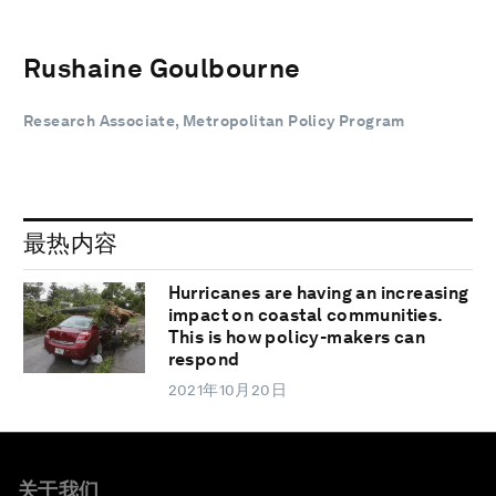
Rushaine Goulbourne
Research Associate, Metropolitan Policy Program
最热内容
Hurricanes are having an increasing
impact on coastal communities.
This is how policy-makers can
respond
2021年10月20日
关于我们