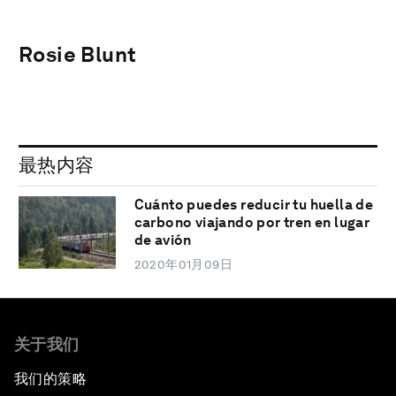
Rosie Blunt
最热内容
Cuánto puedes reducir tu huella de
carbono viajando por tren en lugar
de avión
2020年01月09日
关于我们
我们的策略