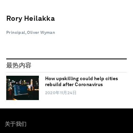
Rory Heilakka
Principal, Oliver Wyman
最热内容
How upskilling could help cities
rebuild after Coronavirus
2020年11月24日
关于我们