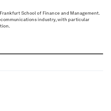
he Frankfurt School of Finance and Management.
ecommunications industry, with particular
tion.