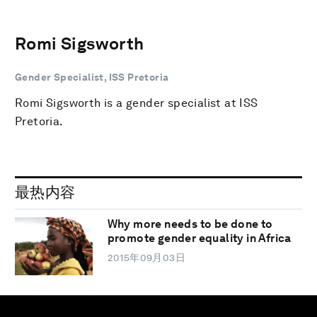
Romi Sigsworth
Gender Specialist, ISS Pretoria
Romi Sigsworth is a gender specialist at ISS
Pretoria.
最热内容
Why more needs to be done to
promote gender equality in Africa
2015年09月03日