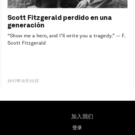
Scott Fitzgerald perdido en una
generación
“Show me a hero, and I’ll write you a tragedy.” ― F.
Scott Fitzgerald
2017年12月22日
加入我们
登录