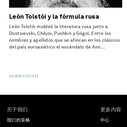
León Tolstói y la fórmula rusa
León Tolstói moldeó la literatura rusa junto a
Dostoievski, Chéjov, Pushkin y Gógol. Entre los
nombres y apellidos que se afincan en los clásicos
del país euroasiático el escándalo de Ann...
2018年01月10日
关于我们
更多内容
我们的策略
中心