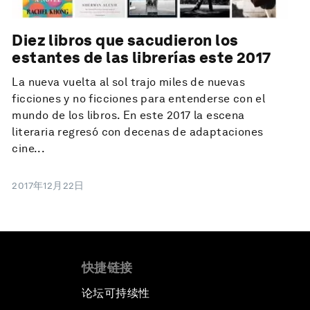
Diez libros que sacudieron los
estantes de las librerías este 2017
La nueva vuelta al sol trajo miles de nuevas
ficciones y no ficciones para entenderse con el
mundo de los libros. En este 2017 la escena
literaria regresó con decenas de adaptaciones
cine...
2017年12月22日
快捷链接
论坛可持续性