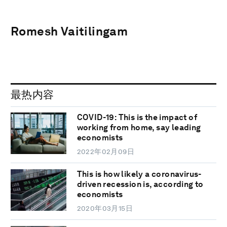
Romesh Vaitilingam
最热内容
COVID-19: This is the impact of
working from home, say leading
economists
2022年02月09日
This is how likely a coronavirus-
driven recession is, according to
economists
2020年03月15日