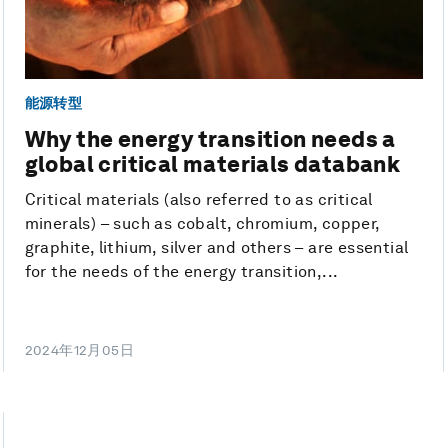
能源转型
Why the energy transition needs a
global critical materials databank
Critical materials (also referred to as critical
minerals) – such as cobalt, chromium, copper,
graphite, lithium, silver and others – are essential
for the needs of the energy transition,...
2024年12月05日