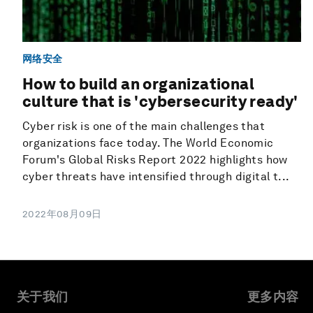
网络安全
How to build an organizational
culture that is 'cybersecurity ready'
Cyber risk is one of the main challenges that
organizations face today. The World Economic
Forum's Global Risks Report 2022 highlights how
cyber threats have intensified through digital t...
2022年08月09日
关于我们
更多内容