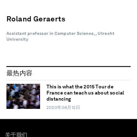
Roland Geraerts
Assistant professor in Computer Science, , Utrecht
University
最热内容
This is what the 2015 Tour de
France can teach us about social
distancing
2020年08月12日
关于我们