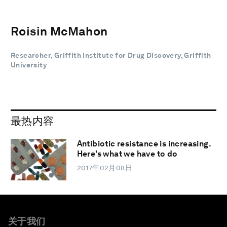
Roisin McMahon
Researcher, Griffith Institute for Drug Discovery, Griffith
University
最热内容
Antibiotic resistance is increasing.
Here's what we have to do
2017年02月08日
关于我们