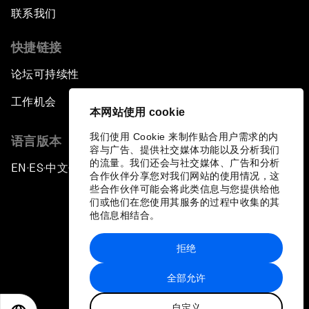
联系我们
快捷链接
论坛可持续性
工作机会
本网站使用 cookie
我们使用 Cookie 来制作贴合用户需求的内
语言版本
容与广告、提供社交媒体功能以及分析我们
的流量。我们还会与社交媒体、广告和分析
EN
ES
中文
日本語
▪
▪
▪
合作伙伴分享您对我们网站的使用情况，这
些合作伙伴可能会将此类信息与您提供给他
们或他们在您使用其服务的过程中收集的其
他信息相结合。
拒绝
隐私政策和服务条款
全部允许
站点地图
自定义