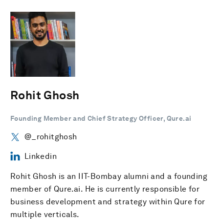
Rohit Ghosh
Founding Member and Chief Strategy Officer, Qure.ai
@_rohitghosh
Linkedin
Rohit Ghosh is an IIT-Bombay alumni and a founding
member of Qure.ai. He is currently responsible for
business development and strategy within Qure for
multiple verticals.