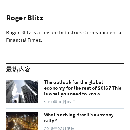
Roger Blitz
Roger Blitz is a Leisure Industries Correspondent at
Financial Times.
最热内容
The outlook for the global
economy for the rest of 2016? This
is what you need to know
2016年06月02日
What's driving Brazil’s currency
rally?
2016年03月15日