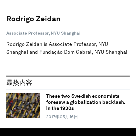
Rodrigo Zeidan
Associate Professor, NYU Shanghai
Rodrigo Zeidan is Associate Professor, NYU
Shanghai and Fundação Dom Cabral, NYU Shanghai
最热内容
These two Swedish economists
foresaw a globalization backlash.
In the 1930s
2017年05月16日