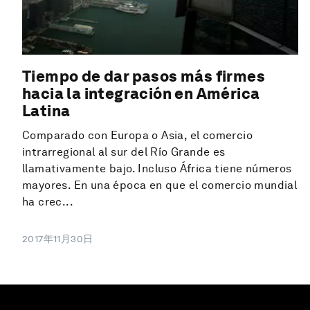
Tiempo de dar pasos más firmes
hacia la integración en América
Latina
Comparado con Europa o Asia, el comercio
intrarregional al sur del Río Grande es
llamativamente bajo. Incluso África tiene números
mayores. En una época en que el comercio mundial
ha crec...
2017年11月30日