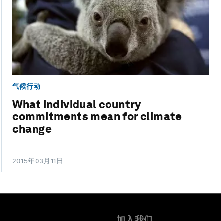
气候行动
What individual country
commitments mean for climate
change
2015年03月11日
加入我们