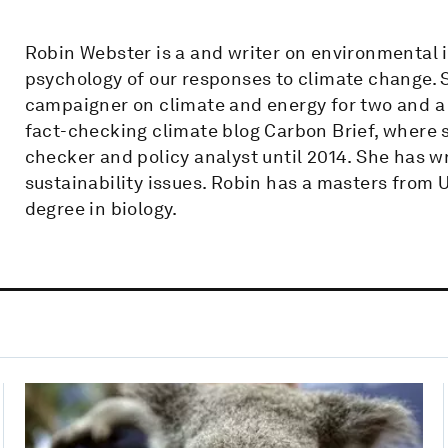
Robin Webster is a and writer on environmental is
psychology of our responses to climate change. S
campaigner on climate and energy for two and a h
fact-checking climate blog Carbon Brief, where s
checker and policy analyst until 2014. She has w
sustainability issues. Robin has a masters from 
degree in biology.