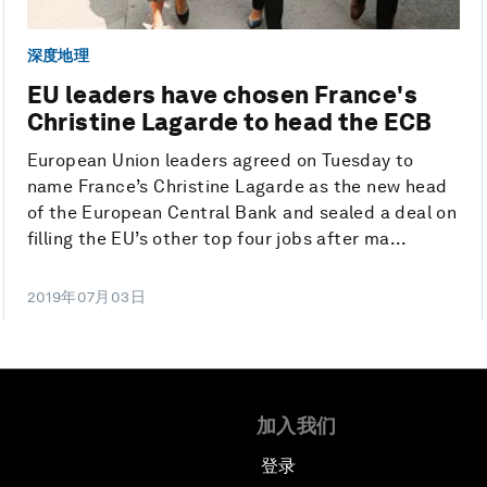
深度地理
EU leaders have chosen France's
Christine Lagarde to head the ECB
European Union leaders agreed on Tuesday to
name France’s Christine Lagarde as the new head
of the European Central Bank and sealed a deal on
filling the EU’s other top four jobs after ma...
2019年07月03日
加入我们
登录