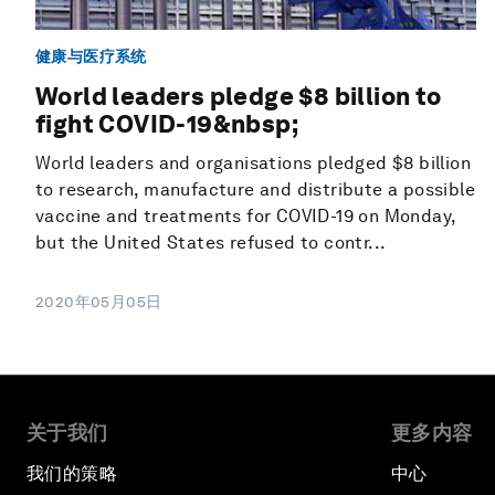
健康与医疗系统
World leaders pledge $8 billion to
fight COVID-19&nbsp;
World leaders and organisations pledged $8 billion
to research, manufacture and distribute a possible
vaccine and treatments for COVID-19 on Monday,
but the United States refused to contr...
2020年05月05日
关于我们
更多内容
我们的策略
中心